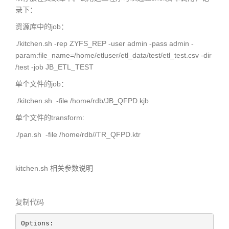
录下：
资源库中的job：
./kitchen.sh -rep ZYFS_REP -user admin -pass admin -
param:file_name=/home/etluser/etl_data/test/etl_test.csv -dir
/test -job JB_ETL_TEST
单个文件的job：
./kitchen.sh -file /home/rdb/JB_QFPD.kjb
单个文件的transform:
./pan.sh -file /home/rdb//TR_QFPD.ktr
kitchen.sh 相关参数说明
复制代码
Options:
