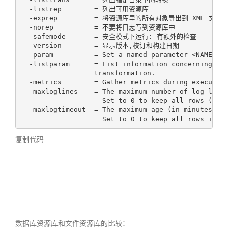
  -listrep        = 列出可用资源库

  -exprep         = 将资源库里的所有对象导出到 XML 文件中
  -norep          = 不要将日志写到资源库中

  -safemode       = 安全模式下运行: 有额外的检查

  -version        = 显示版本,校订和构建日期

  -param          = Set a named parameter <NAME>=<V
  -listparam      = List information concerning the
                  transformation.

  -metrics        = Gather metrics during execution
  -maxloglines    = The maximum number of log lines
                    Set to 0 to keep all rows (defa
  -maxlogtimeout  = The maximum age (in minutes) of
                    Set to 0 to keep all rows inde
复制代码
数据库资源库和文件资源库的比较：