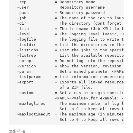
  -rep            = Repository name

  -user           = Repository username

  -pass           = Repository password

  -job            = The name of the job to launch

  -dir            = The directory (dont forget the 
  -file           = The filename (Job XML) to launc
  -level          = The logging level (Basic, Detai
  -logfile        = The logging file to write to

  -listdir        = List the directories in the rep
  -listjobs       = List the jobs in the specified 
  -listrep        = List the available repositories
  -norep          = Do not log into the repository

  -version        = show the version, revision and 
  -param          = Set a named parameter <NAME>=<V
  -listparam      = List information concerning the
  -export         = Exports all linked resources of
                    of a ZIP file.

  -custom         = Set a custom plugin specific op
                  <NAME>=<Value>,for example: -cust
  -maxloglines    = The maximum number of log lines
                    Set to 0 to keep all rows (defa
  -maxlogtimeout  = The maximum age (in minutes) of
                    Set to 0 to keep all rows inde
复制代码