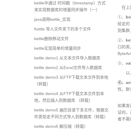
kettle中通过 时间戳（timestamp）方式
在上面
来实现数据库的增量同步操作（一）
①、
bo
java调用kettle_实现
给定的 
Kettle 导入文件夹下的多个文件
到集群
kettle删除移动文件
②、
ke
口的类，
kettle实现简单的增量同步
Byte
kettle demo1 从文本文件导入数据库
③、
va
kettle demo2 从Excel文件导入数据库
以
kettle demo3 从FTP下载文本文件到本地
④、ac
（转载）
性。默
kettle demo4 从FTP下载文本文件到本
一、a
地，然后插入到数据库 （转载）
如果发
kettle demo5 遍历目录下多文件，根据文
证的，
件类型走不同方式导入到数据库（转载）
者不需
kettle demo6 解压缩（转载）
二、a