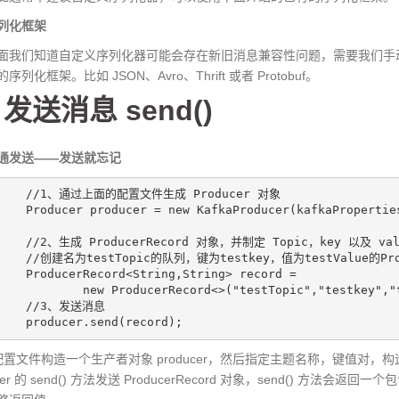
列化框架
们知道自定义序列化器可能会存在新旧消息兼容性问题，需要我们手动
序列化框架。比如 JSON、Avro、Thrift 或者 Protobuf。
发送消息 send()
通发送——发送就忘记
     //1、通过上面的配置文件生成 Producer 对象

    Producer producer = new KafkaProducer(kafkaProperties
     //2、生成 ProducerRecord 对象，并制定 Topic，key 以及 valu
     //创建名为testTopic的队列，键为testkey，值为testValue的Prod
    ProducerRecord<String,String> record =

            new ProducerRecord<>("testTopic","testkey","t
     //3、发送消息

    producer.send(record);
置文件构造一个生产者对象 producer，然后指定主题名称，键值对，构造一个
cer 的 send() 方法发送 ProducerRecord 对象，send() 方法会返回一个