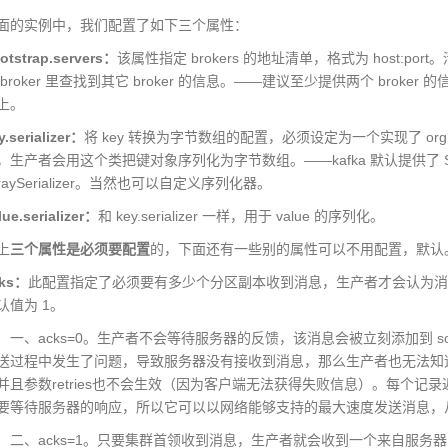
的实例中，我们配置了如下三个属性：
otstrap.servers：
该属性指定 brokers 的地址清单，格式为 host:po
broker 里查找到其它 broker 的信息。——建议至少提供两个 bro
上。
y.serializer：
将 key 转换为字节数组的配置，必须设定为一个实现了 org.apache.kaf
生产者会用这个类把键对象序列化为字节数组。——kafka 默认提供了 StringSerial
ArraySerializer。当然也可以自定义序列化器。
lue.serializer：
和 key.serializer 一样，用于 value 的序列化。
上
三个属性是必须要配置
的，下面还有一些别的属性可以不用配置，默认
ks：
此配置指定了必须要有多少个分区副本收到消息，生产者才会认为
认值为 1。
cks=0。生产者不会等待服务器的反馈，该消息会被立刻添加到 socke
送过程中发生了问题，导致服务器没有接收到消息，那么生产者也无法知
并且参数retries也不会生效（因为客户端无法获得失败信息）。每个记录返回
要等待服务器的响应，所以它可以以网络能够支持的最大速度发送消息，
cks=1。只要集群首领收到消息，生产者就会收到一个来自服务器