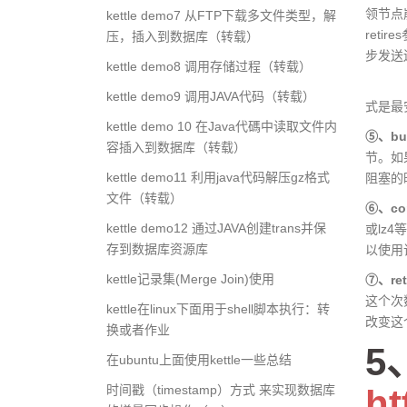
领节点
kettle demo7 从FTP下载多文件类型，解
ret
压，插入到数据库（转载）
步发送
kettle demo8 调用存储过程（转载）
三、a
kettle demo9 调用JAVA代码（转载）
式是最
kettle demo 10 在Java代碼中读取文件内
⑤、buf
容插入到数据库（转载）
节。如
kettle demo11 利用java代码解压gz格式
阻塞的时
文件（转载）
⑥、com
kettle demo12 通过JAVA创建trans并保
或lz
存到数据库资源库
以使用
kettle记录集(Merge Join)使用
⑦、ret
这个次数
kettle在linux下面用于shell脚本执行：转
改变这
换或者作业
5
在ubuntu上面使用kettle一些总结
ht
时间戳（timestamp）方式 来实现数据库