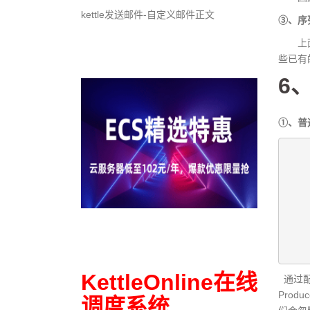
kettle发送邮件-自定义邮件正文
③、序
上面我
些已有的
6、
①、普
   
    
   
   
    
    
   
    
KettleOnline在线
通过配
Produ
调度系统