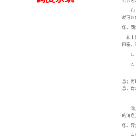
们会忽
和上面
就可以
②、同
和上面
阻塞，
1、正
2、异
一类是
息；再
息，肯
二类是
同步发
的消息
③、异
有同步