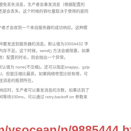
避免丢失消息，生产者会重发消息（根据配置的
消息还是会丢失，这个时候的吞吐量取决于使用的是同
产者才会收到一个来自服务器的成功响应。这种模
发送到服务器的消息。默认值为33554432 字
不足。这个时候，send() 方法会被阻塞，如果
.full 参数）配置的时长，则会抛出一个异常。
 none(不压缩)。还可以指定snappy、gzip
的 CPU，但是压缩比最高，如果网络带宽比较有限，可
发送消息的瓶颈所在。
响应时，生产者可以重发消息的次数，如果达到了
s，可以通过 retry.backoff.on 参数来
m/ysocean/p/9885444.h