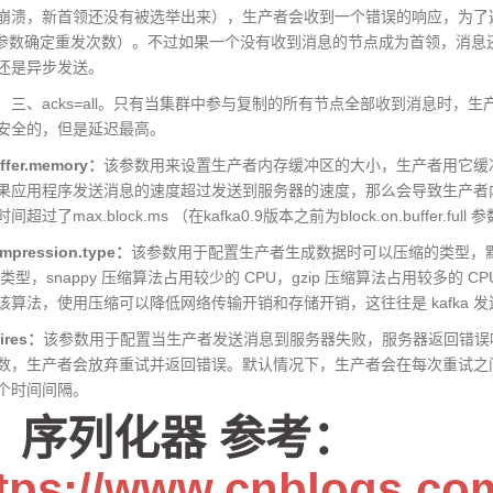
崩溃，新首领还没有被选举出来），生产者会收到一个错误的响应，为了
ires参数确定重发次数）。不过如果一个没有收到消息的节点成为首领，
还是异步发送。
cks=all。只有当集群中参与复制的所有节点全部收到消息时，生
安全的，但是延迟最高。
fer.memory：
该参数用来设置生产者内存缓冲区的大小，生产者用它缓冲要
果应用程序发送消息的速度超过发送到服务器的速度，那么会导致生产者内存
间超过了max.block.ms （在kafka0.9版本之前为block.on.buffer
pression.type：
该参数用于配置生产者生成数据时可以压缩的类型，默认值为
4等类型，snappy 压缩算法占用较少的 CPU，gzip 压缩算法占用较多
该算法，使用压缩可以降低网络传输开销和存储开销，这往往是 kafka 
ires：
该参数用于配置当生产者发送消息到服务器失败，服务器返回错误
，生产者会放弃重试并返回错误。默认情况下，生产者会在每次重试之间等待100m
个时间间隔。
、序列化器 参考：
tps://www.cnblogs.co