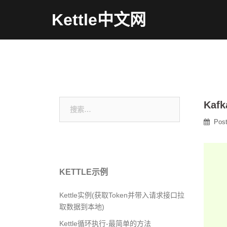
Skip
Kettle中文网
to
content
搜
Kaf
索：
Pos
KETTLE示例
Kettle实例(获取Token并带入请求接口拉
取数据到本地)
Kettle循环执行-最简单的方法