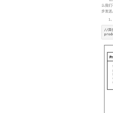
么我们
步发送
1、首先我
//异
prod