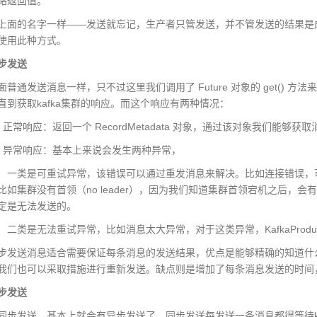
略返回值。
的名字一样——发送就忘记，生产者只管发送，并不管发送的结果是成
使用此种方式。
步发送
普通发送消息一样，只不过这里我们调用了 Future 对象的 get() 方法
直到获取kafka集群的响应。而这个响应有两种情况：
常响应：返回一个 RecordMetadata 对象，通过该对象我们能够
常响应：基本上来说会发生两种异常，
可重试异常，该错误可以通过重发消息来解决。比如连接错误，可
比如集群没有首领（no leader），因为我们知道集群首领宕机之后，
定是无法发送的。
无法重试异常，比如消息太大异常，对于这类异常，KafkaProduc
送消息适合需要保证每条消息的发送结果，优点是能够精确的知道什么
我们也可以采取措施进行重新发送。缺点则是增加了每条消息发送的时间
步发送
发送，基本上就会有异步发送了。同步发送每发送一条消息都得等待ka