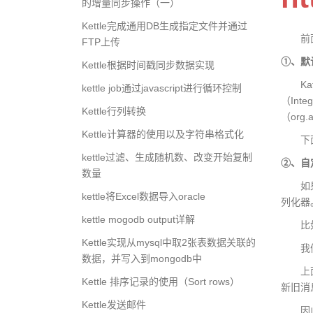
的增量同步操作（一）
Kettle完成通用DB生成指定文件并通过
前面我
FTP上传
①、默
Kettle根据时间戳同步数据实现
Kafka
kettle job通过javascript进行循环控制
（Int
Kettle行列转换
（org.
Kettle计算器的使用以及字符串格式化
下面是K
kettle过滤、生成随机数、改变开始复制
②、自
数量
如果K
kettle将Excel数据导入oracle
列化器
kettle mogodb output详解
比如对
Kettle实现从mysql中取2张表数据关联的
我们自定
数据，并写入到mongodb中
上面例
Kettle 排序记录的使用（Sort rows）
新旧消
Kettle发送邮件
因此通