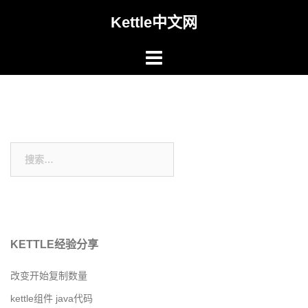
Skip
Kettle中文网
to
content
搜
索：
KETTLE经验分享
改变开始复制数量
kettle组件 java代码