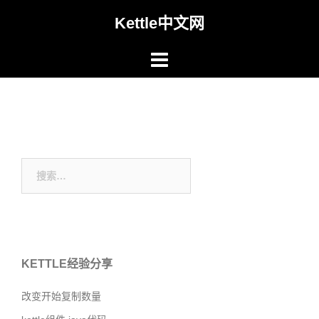
Skip
Kettle中文网
to
content
搜
索：
KETTLE经验分享
改变开始复制数量