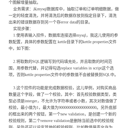
个图解增量抽取。
业务需求：从mysql数据库中，抽取订单和订单明细数据，做
一定的轻度清洗，并将清洗后的数据存放到指定目录下，清洗
出来的错误数据存到另一个存error data的目录。
实现步骤：
1.使用表输入控件，数据库连接选择mysql，我这儿使用的参
数配置，具体的参数配置在.kettle目录下的kettle.properties文件
中，如下图：
2.将取数的SQL逻辑写到代码填充处，并且取数的时间范
围，用参数代替，并记得勾选replace variables in script这个选
项，否则kettle.properties文件中的参数值不会被替换到SQL中。
3.这个控件的功能是完成数据校验，这儿举例，对购买商品
数量这个字段，做了一个校验，其中：首先校验数据类型，类
型必须是interger，不允许为字符串或者小数，其次对数值做了
校验，最小值为1，最大值为9000000000000000000。另外底部
的框出来的两个按钮，第一个new validation，是创建一个新的
校验规则，第二个remove validation是删除当前选中的校验规
则。另外还可以设定其他的校验规则，比如数值是否允许为