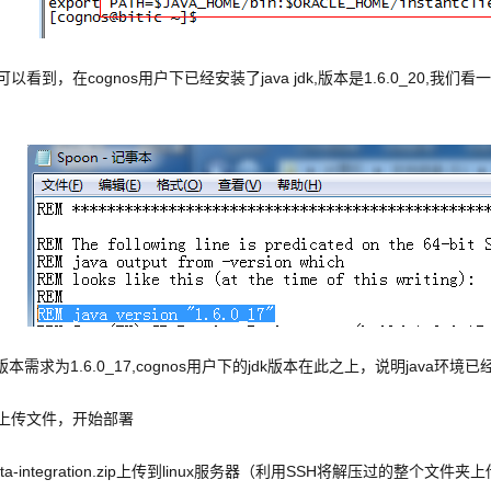
以看到，在cognos用户下已经安装了java jdk,版本是1.6.0_20,我们看一
的版本需求为1.6.0_17,cognos用户下的jdk版本在此之上，说明java环境
上传文件，开始部署
data-integration.zip上传到linux服务器（利用SSH将解压过的整个文件