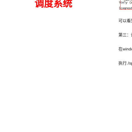
调度系统
可以看到
第三：调
在win
执行./s