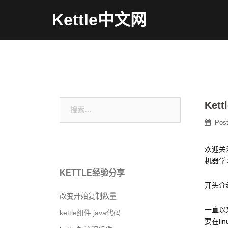
Skip
Kettle中文网
to
content
搜
Ket
索：
Pos
欢迎关
机器学
KETTLE经验分享
开头介
改变开始复制数量
一直以来
kettle组件 java代码
要在li