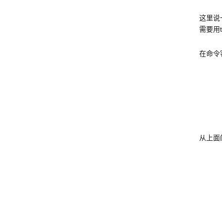
这里说
需要用t
在命令客
从上面