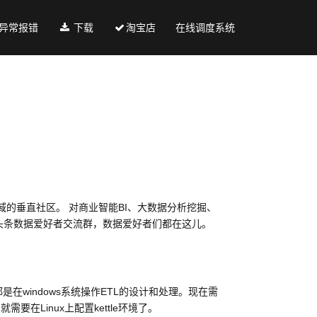
异常报错
下载
淘宝店
在线调度系统
的垂直社区。 对商业智能BI、大数据分析挖掘、
你进入头条数据爱好者交流群，数据爱好者们都在这儿。
来都是在windows系统操作ETL的设计和处理。现在需
，就需要在Linux上配置kettle环境了。