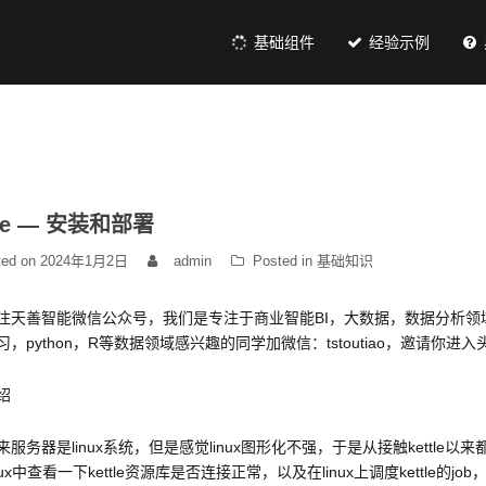
基础组件
经验示例
tle — 安装和部署
ted on
2024年1月2日
admin
Posted in
基础知识
注天善智能微信公众号，我们是专注于商业智能BI，大数据，数据分析领域
习，python，R等数据领域感兴趣的同学加微信：tstoutiao，邀请
绍
服务器是linux系统，但是感觉linux图形化不强，于是从接触kettle以
nux中查看一下kettle资源库是否连接正常，以及在linux上调度kettle的job