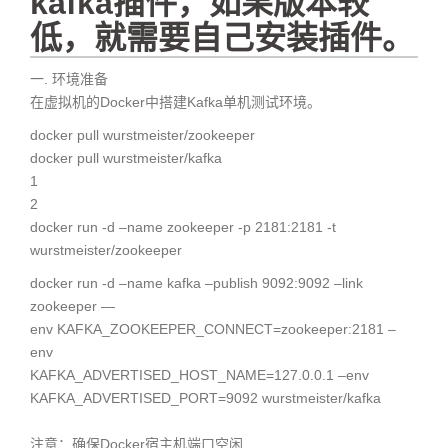
kafka插件，如果版本较
低，就需要自己安装插件。
一. 环境准备
在虚拟机的Docker中搭建Kafka单机测试环境。
docker pull wurstmeister/zookeeper
docker pull wurstmeister/kafka
1
2
docker run -d –name zookeeper -p 2181:2181 -t
wurstmeister/zookeeper
docker run -d –name kafka –publish 9092:9092 –link
zookeeper —
env KAFKA_ZOOKEEPER_CONNECT=zookeeper:2181 –
env
KAFKA_ADVERTISED_HOST_NAME=127.0.0.1 –env
KAFKA_ADVERTISED_PORT=9092 wurstmeister/kafka
注意：确保Docker宿主机端口空闲