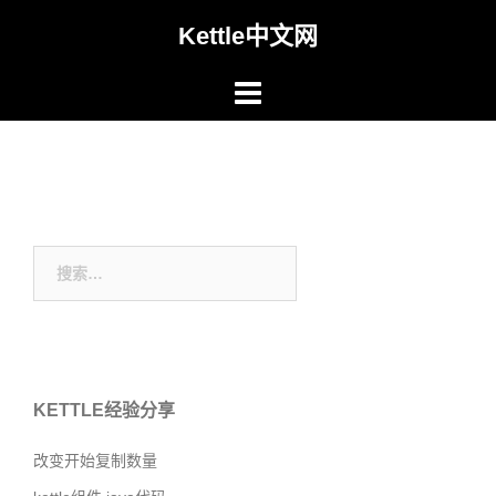
Skip
Kettle中文网
to
content
搜
索：
KETTLE经验分享
改变开始复制数量