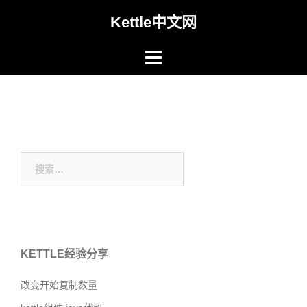
Skip
Kettle中文网
to
content
搜
索：
KETTLE经验分享
改变开始复制数量