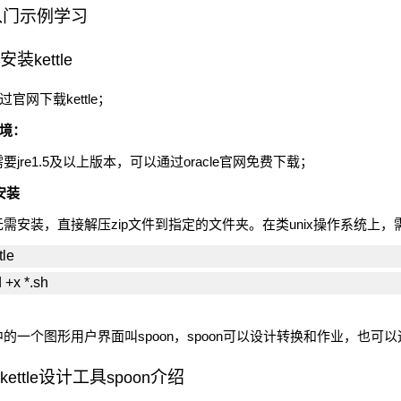
入门示例学习
安装
kettle
过官网下载
kettle
；
境：
需要
jre1.5
及以上版本，可以通过
oracle
官网免费下载；
安装
无需安装，直接解压
zip
文件到指定的文件夹。在类
unix
操作系统上，
tle
 +x *.sh
中的一个图形用户界面叫
spoon
，
spoon
可以设计转换和作业，也可以
kettle
设计工具
spoon
介绍