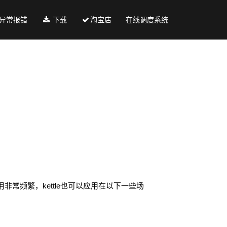
异常报错
下载
淘宝店
在线调度系统
用非常频繁，
kettle
也可以应用在以下一些场