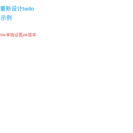
重新设计
hello
d
示例
ettle单独设置jdk版本
st
vigation