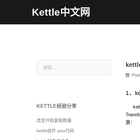
Skip
Kettle中文网
to
content
搜
ket
索：
Pos
1
、
ke
KETTLE经验分享
ket
Transf
改变开始复制数量
景：
kettle组件 java代码