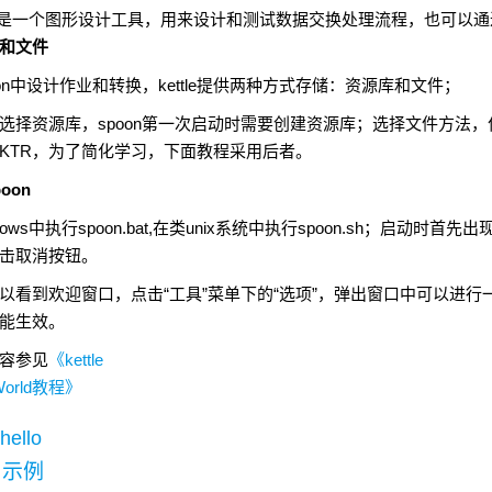
是一个图形设计工具，用来设计和测试数据交换处理流程，也可以通
和文件
on
中设计作业和转换，
kettle
提供两种方式存储：资源库和文件；
选择资源库，
spoon
第一次启动时需要创建资源库；选择文件方法，
KTR
，为了简化学习，下面教程采用后者。
poon
dows
中执行
spoon.bat,
在类
unix
系统中执行
spoon.sh
；启动时首先出
击取消按钮。
以看到欢迎窗口，点击“工具”菜单下的“选项”，弹出窗口中可以进
能生效。
容参见
《
kettle
 World教程
》
hello
d
示例