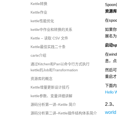
Kettle转换
Spoon
资源库
Kettle作业
在
spo
kettle性能优化
如果你
kettle中作业和转换的关系
展名为
Kettle – 读取 CSV 文件
启动
s
Kettle最佳实践二十条
在
win
carte介绍
息，点
通过Kitchen和Pan以命令行方式执行
然后可
kettle的Job和Transformation
重启才
资源库的概念
下面内
Kettle增量更新设计技巧
H
ello
kettle参数、变量详细讲解
2.3
、
源码分析第一讲–Kettle 简介
worl
源码分析第二讲–Kettle插件结构体系简介