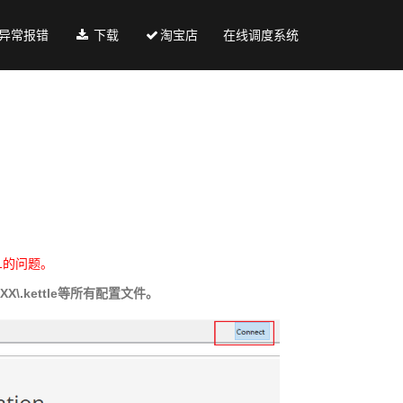
异常报错
下载
淘宝店
在线调度系统
11的问题。
\XXX\.kettle等所有配置文件。