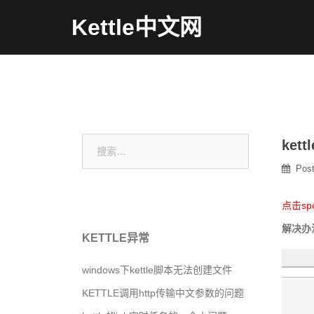
Skip
Kettle中文网
to
content
搜
ket
索：
Pos
点击sp
解决办法：
KETTLE异常
windows下kettle脚本无法创建文件
KETTLE调用http传输中文参数的问题