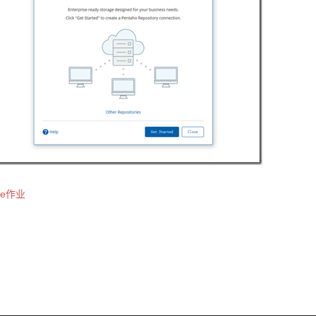
tle作业
st
vigation