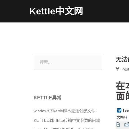
Skip
Kettle中文网
to
content
搜
无法
索：
Pos
在
面
KETTLE异常
windows下kettle脚本无法创建文件
KETTLE调用http传输中文参数的问题