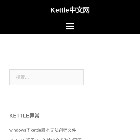
Skip
Kettle中文网
to
content
搜
索：
KETTLE异常
windows下kettle脚本无法创建文件