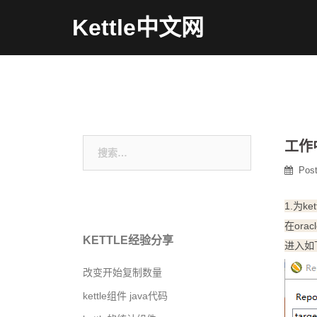
Skip
Kettle中文网
to
content
搜
工作中
索：
Pos
1.为k
在ora
KETTLE经验分享
进入如
改变开始复制数量
kettle组件 java代码