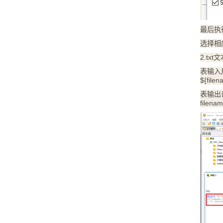
最后执
选择相
2.t
表输入
${fi
表输出
file