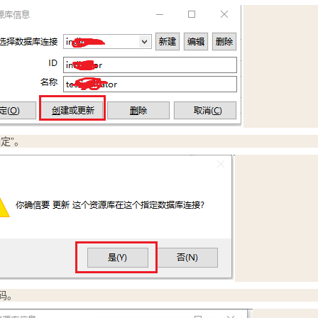
定”。
码。