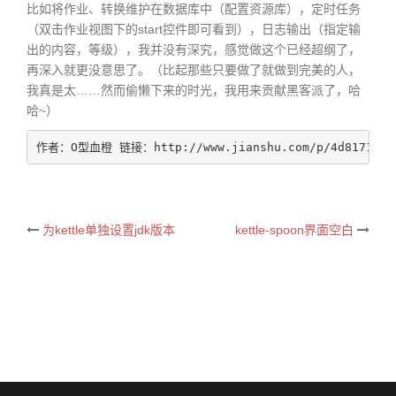
比如将作业、转换维护在数据库中（配置资源库），定时任务
（双击作业视图下的start控件即可看到），日志输出（指定输
出的内容，等级），我并没有深究，感觉做这个已经超纲了，
再深入就更没意思了。（比起那些只要做了就做到完美的人，
我真是太……然而偷懒下来的时光，我用来贡献黑客派了，哈
哈~）
作者：O型血橙 链接：http://www.jianshu.com/p/4d
为kettle单独设置jdk版本
kettle-spoon界面空白
Post
navigation