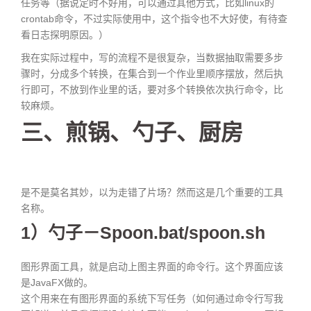
任务等（据说定时不好用，可以通过其他方式，比如linux的
crontab命令，不过实际使用中，这个指令也不大好使，有待查
看日志探明原因。）
我在实际过程中，写的流程不是很复杂，当数据抽取需要多步
骤时，分成多个转换，在集合到一个作业里顺序摆放，然后执
行即可，不放到作业里的话，要对多个转换依次执行命令，比
较麻烦。
三、煎锅、勺子、厨房
是不是莫名其妙，以为走错了片场？然而这是几个重要的工具
名称。
1）勺子－Spoon.bat/spoon.sh
图形界面工具，就是启动上图主界面的命令行。这个界面应该
是JavaFX做的。
这个用来在有图形界面的系统下写任务（如何通过命令行写我