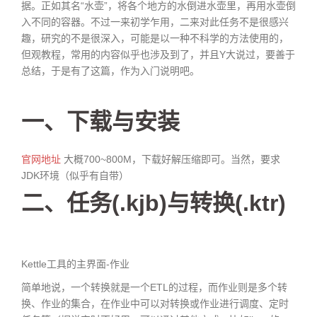
据。正如其名“水壶”，将各个地方的水倒进水壶里，再用水壶倒
入不同的容器。不过一来初学乍用，二来对此任务不是很感兴
趣，研究的不是很深入，可能是以一种不科学的方法使用的，
但观教程，常用的内容似乎也涉及到了，并且Y大说过，要善于
总结，于是有了这篇，作为入门说明吧。
一、下载与安装
官网地址
大概700~800M，下载好解压缩即可。当然，要求
JDK环境（似乎有自带）
二、任务(.kjb)与转换(.ktr)
Kettle工具的主界面-作业
简单地说，一个转换就是一个ETL的过程，而作业则是多个转
换、作业的集合，在作业中可以对转换或作业进行调度、定时