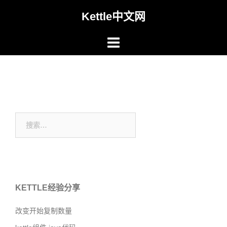
Skip
Kettle中文网
to
content
搜
索：
KETTLE经验分享
改变开始复制数量