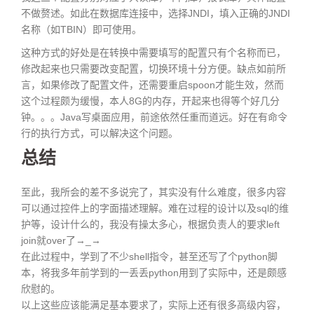
不做赘述。如此在数据库连接中，选择JNDI，填入正确的JNDI
名称（如TBIN）即可使用。
这种方式的好处是在转换中需要填写的配置只有个名称而已，
修改起来也只需要改变配置，切换环境十分方便。缺点如前所
言，如果修改了配置文件，还需要重启spoon才能生效，然而
这个过程颇为缓慢，本人8G的内存，开起来也得等个好几分
钟。。。Java写桌面应用，前途依然任重而道远。好在有命令
行的执行方式，可以解决这个问题。
总结
至此，我所会的差不多说完了，其实没有什么难度，很多内容
可以通过控件上的字面描述理解。难在过程的设计以及sql的维
护等，设计什么的，我没有操太多心，根据负责人的要求left
join就over了→_→
在此过程中，学到了不少shell指令，甚至还写了个python脚
本，将我多年前学到的一丢丢python用到了实际中，还是颇感
欣慰的。
以上这些应该能满足基本要求了，实际上还有很多高级内容，