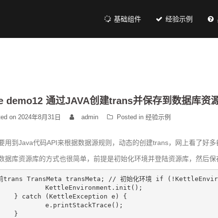
基础组件
经验示例
tle demo12 通过JAVA创建trans并保存到数据库资
ted on
2024年8月31日
admin
Posted in
经验示例
要用到Java代码API来根据数据源规则，动态的创建trans，网上看了好多
数据库资源库的方式也很简单，前提是初始化环境并登陆资源库，然后保
前trans
 TransMeta transMeta; 
// 初始化环境
if
 (!KettleEnvir
eEnvironment.init();

	} 
catch
 (KettleException e) {

intStackTrace();

}
