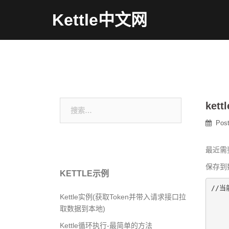
Skip
Kettle中文网
to
content
搜
ket
索：
Pos
最近需
保存到
KETTLE示例
//当
Kettle实例(获取Token并带入请求接口拉
		Kettl
取数据到本地)
		e.pr
	
Kettle循环执行-最简单的方法