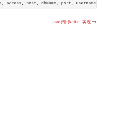
e, access, host, dbName, port, username, password); 
this
java调用kettle_实现