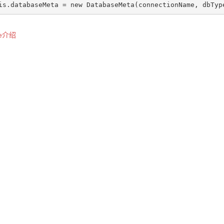
is
.databaseMeta = 
new
 DatabaseMeta(connectionName, dbTyp
te介绍
st
vigation