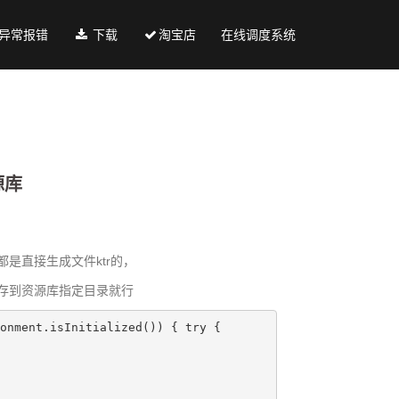
异常报错
下载
淘宝店
在线调度系统
源库
都是直接生成文件ktr的，
存到资源库指定目录就行
onment.isInitialized()) { 
try
 {
