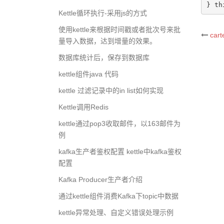
} 
th
Kettle循环执行-采用js的方式
使用kettle来根据时间戳或者批次号来批
car
Po
量导入数据，达到增量的效果。
数据库统计后，保存到数据库
na
kettle组件java 代码
kettle 过滤记录中的in list如何实现
Kettle调用Redis
kettle通过pop3收取邮件，以163邮件为
例
kafka生产者鉴权配置 kettle中kafka鉴权
配置
Kafka Producer生产者介绍
通过kettle组件消费Kafka下topic中数据
kettle异常处理、自定义错误处理示例