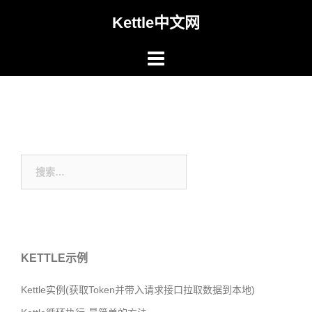
Skip
Kettle中文网
to
content
搜
索：
KETTLE示例
Kettle实例(获取Token并带入请求接口拉取数据到本地)