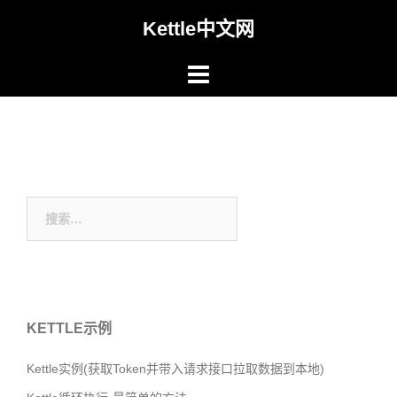
Skip
Kettle中文网
to
content
搜
索：
KETTLE示例
Kettle实例(获取Token并带入请求接口拉取数据到本地)